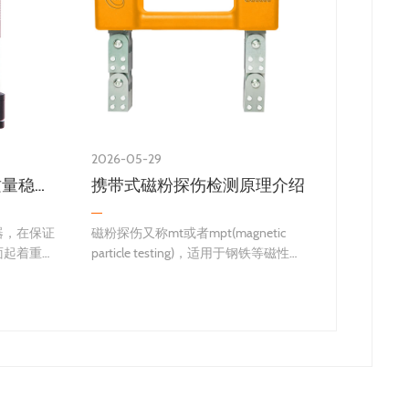
2026-05-29
2026-05-2
里氏硬度计如何购买质量稳定的
携带式磁粉探伤检测原理介绍
如何使
器，在保证
磁粉探伤又称mt或者mpt(magnetic
我们在工
面起着重要
particle testing)，适用于钢铁等磁性材
实就是用
计对于使用
料的表面附近进行探伤的检测方法。利
由于很多
用铁受磁石吸引的原理进行检查。在进
值的精确
度计？
行磁粉探伤检测时，使被测物收到磁力
率。因此
发明了里氏硬
的作用，将磁粉(磁性微型粉末)散布…
业生产中就