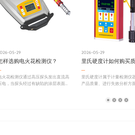
026-05-29
2026-05-29
怎样选购电火花检测仪？
电火花检测仪通过高压探头发出直流高
里氏硬度计属于计量检测仪
压电，当探头经过有缺陷的涂层表面
产品质量、进行失效分析方
时，仪器会自动声光报警。现行的电火
作用，因此选择好里氏硬度
花检测仪大多分为15kv 和30kv两种，
者来说是个关键问题。
用来测量不同厚度的涂层。仪器大多自
1.选择进口还是国产里氏硬
身配备可充电电池，方便在工地，车
瑞士proceq公司于1977年
间…
度计，该…