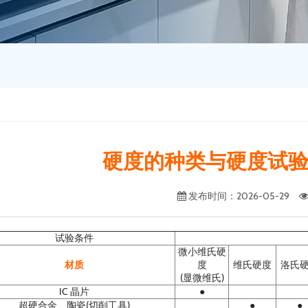
硬度的种类与硬度试
发布时间
：2026-05-29
试验条件
微小维氏硬
材质
度
维氏硬度
洛氏
(显微维氏)
IC 晶片
●
超硬合金、陶瓷(切削工具)
●
●