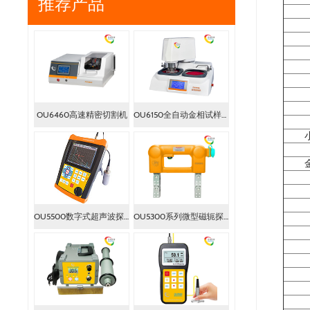
推荐产品
OU6460高速精密切割机
OU6150全自动金相试样磨抛机
OU5500数字式超声波探伤仪
OU5300系列微型磁轭探伤仪