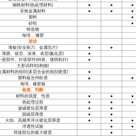
钢铁材料(热处理材料)
●
●
●
非铁金属材料
●
●
●
塑料
●
砂轮
●
铸造物
海绵 、橡胶
形状
薄板(安全剃刀、金属箔片)
●
●
薄膜、
镀层
、涂漆、表层(氮化层)
●
小形部件、针状部件(钟表、缝纫机针)
●
大形试样(结构物)
金属材料的组织(多层合金的相别硬度)
●
塑料板沧州
欧谱
▲
●
海绵、橡胶板
检查、判断
材料的强度、性质
●
●
●
热处理过程
●
●
●
渗碳硬化层厚度
●
●
脱碳层厚度
●
●
火焰、高频率淬火硬化层厚度
●
●
●
淬透性试验
●
●
焊接部位的最大硬度
●