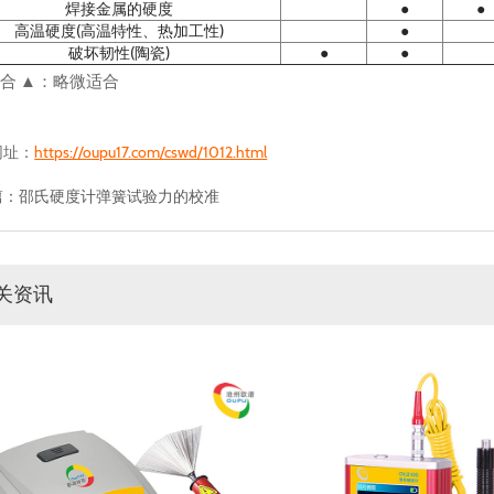
焊接金属的硬度
●
●
高温硬度(高温特性、热加工性)
●
破坏韧性(陶瓷)
●
●
适合 ▲：略微适合
网址：
https://oupu17.com/cswd/1012.html
篇：
邵氏硬度计弹簧试验力的校准
关资讯