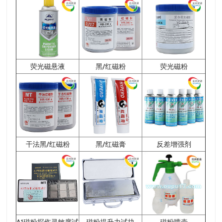
荧光磁悬液
黑/红磁粉
荧光磁粉
干法黑/红磁粉
黑/红磁膏
反差增强剂
A1磁粉探伤灵敏度试
磁粉提升力试块
磁粉喷壶