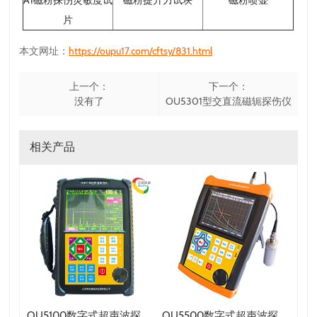
片
本文网址：
https://oupu17.com/cftsy/831.html
上一个：
下一个：
没有了
OU5301型交直流磁轭探伤仪
相关产品
黑光灯
OU5100数字式超声波探伤仪
OU5500数字式超声波探伤仪