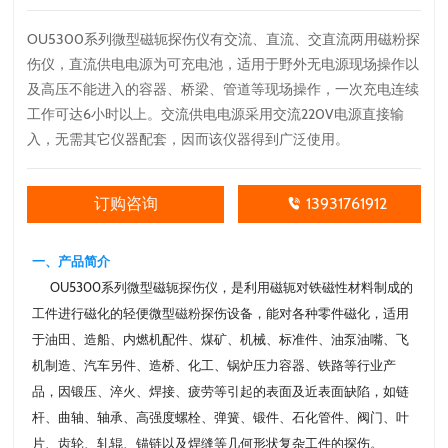
OU5300系列微型磁轭探伤仪有交流、直流、交直流两用磁粉探
伤仪，直流供电电源为可充电池，适用于野外无电源现场操作以
及高压不能进入的容器、桥梁、管道等现场操作，一次充电连续
工作可达6小时以上。交流供电电源采用交流220V电源直接输
入，无需其它仪器配套，因而该仪器得到广泛使用。
订购咨询
13931761912
一、产品简介
OU5300系列微型磁轭
探伤仪
，是利用磁轭对铁磁性材料制成的
工件进行磁化的轻便微型
磁粉
探伤设备，能对各种零件磁化，适用
于油田、造船、内燃机配件、煤矿、机械、标准件、油泵油嘴、飞
机制造、汽车另件、造桥、化工、锅炉压力容器、铁路等行业产
品，因锻压、淬火、焊接、疲劳等引起的表面及近表面缺陷，如链
杆、曲轴、轴承、高强度螺栓、弹簧、锻件、石化管件、阀门、叶
片、齿轮、轧辊、锚链以及焊缝等几何形状复杂工件的探伤。