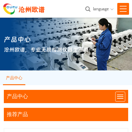
language

网站首页
产品中心
关于我们

沧州欧谱，专业无损检测仪器生产商！
产品中心

新闻中心

产品中心
技术支持

汇款方式
产品中心
联系我们
推荐产品