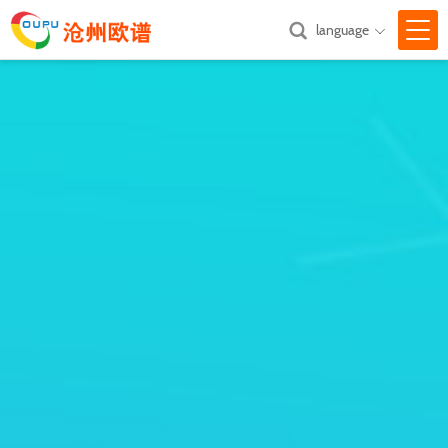
language

网站首页
关于我们

产品中心

新闻中心

技术支持

汇款方式
联系我们